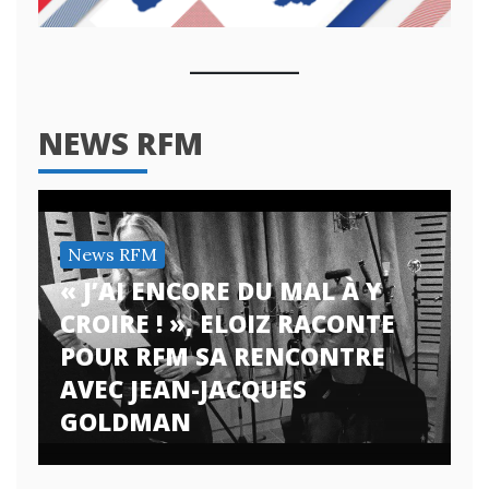
NEWS RFM
News RFM
« J’AI ENCORE DU MAL À Y
CROIRE ! », ELOIZ RACONTE
POUR RFM SA RENCONTRE
AVEC JEAN-JACQUES
GOLDMAN