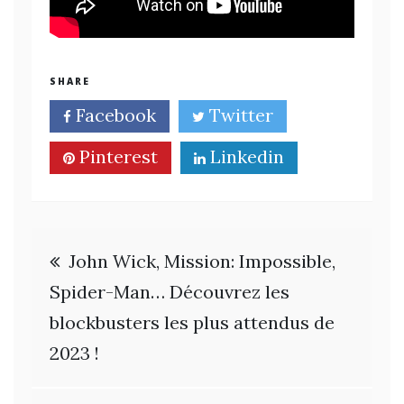
SHARE
Facebook
Twitter
Pinterest
Linkedin
Navigation
John Wick, Mission: Impossible,
de
Spider-Man… Découvrez les
blockbusters les plus attendus de
l’article
2023 !