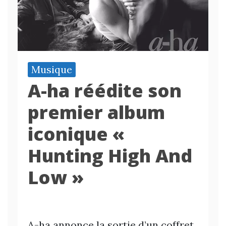
Musique
A-ha réédite son
premier album
iconique «
Hunting High And
Low »
A-ha annonce la sortie d’un coffret