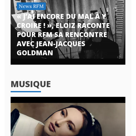
News RFM
« J’AI ENCORE DU MAL À Y
CROIRE ! », ELOIZ RACONTE
POUR RFM SA RENCONTRE
AVEC JEAN-JACQUES
GOLDMAN
MUSIQUE