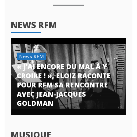
NEWS RFM
News RFM
« J’AI ENCORE DU MAL À Y
CROIRE ! », ELOIZ RACONTE
POUR RFM SA RENCONTRE
AVEC JEAN-JACQUES
GOLDMAN
MUSIQUE