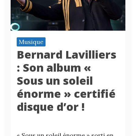
Musique
Bernard Lavilliers
: Son album «
Sous un soleil
énorme » certifié
disque d’or !
« Sous un soleil énorme » sorti en