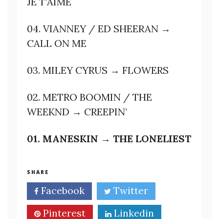
JE T’AIME
04. VIANNEY / ED SHEERAN →
CALL ON ME
03. MILEY CYRUS → FLOWERS
02. METRO BOOMIN / THE
WEEKND → CREEPIN’
01. MANESKIN → THE LONELIEST
SHARE
Facebook
Twitter
Pinterest
Linkedin