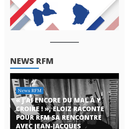
NEWS RFM
News RFM
« J’AI ENCORE DU MAL À Y
CROIRE ! », ELOIZ RACONTE
POUR RFM SA RENCONTRE
AVEC JEAN-JACQUES