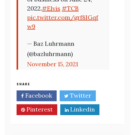
2022.
#Elvis
#TCB
pic.twitter.com/grf8IGqf
w9
— Baz Luhrmann
(@bazluhrmann)
November 15, 2021
SHARE
Facebook
Twitter
Pinterest
Linkedin