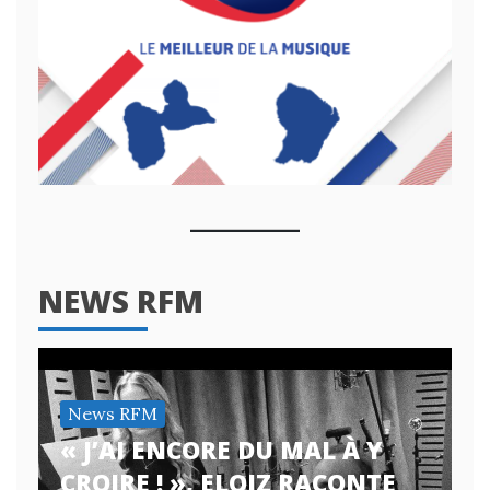
NEWS RFM
News RFM
« J’AI ENCORE DU MAL À Y
CROIRE ! », ELOIZ RACONTE