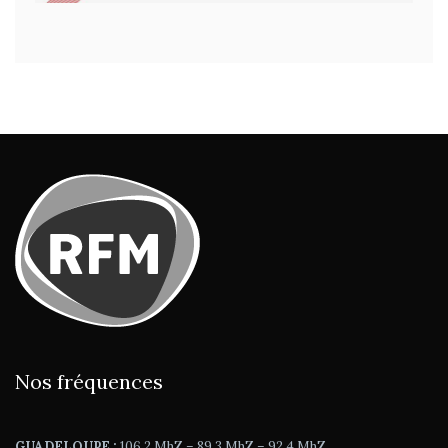
Nos fréquences
GUADELOUPE :
106.2 MhZ – 89.3 MhZ – 92.4 MhZ