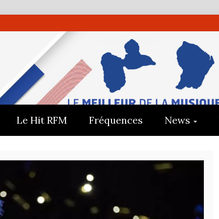
UADELOUP
E
Le Hit RFM
Fréquences
News
E