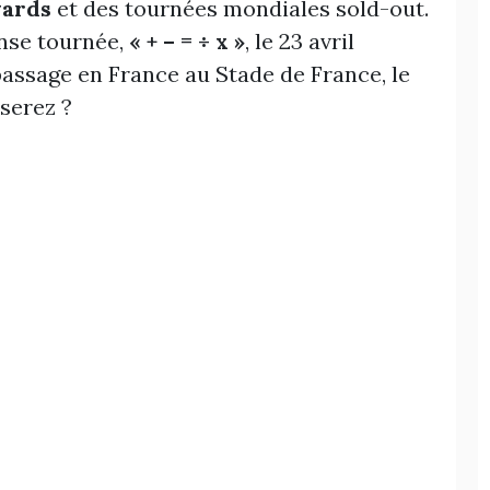
ards
et des tournées mondiales sold-out.
nse tournée,
« + – = ÷ x »
, le 23 avril
passage en France au Stade de France, le
 serez ?