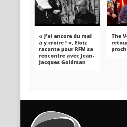
« J’ai encore du mal
The V
à y croire ! », Eloiz
retour
raconte pour RFM sa
proch
rencontre avec Jean-
Jacques Goldman