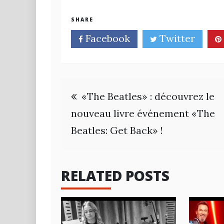
SHARE
Facebook
Twitter
Navigation
«The Beatles» : découvrez le
de
nouveau livre événement «The
Beatles: Get Back» !
l’article
RELATED POSTS