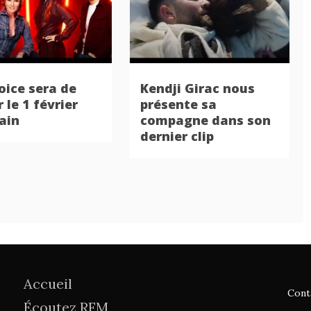
oice sera de
Kendji Girac nous
 le 1 février
présente sa
ain
compagne dans son
dernier clip
Accueil
Cont
Écoutez RFM