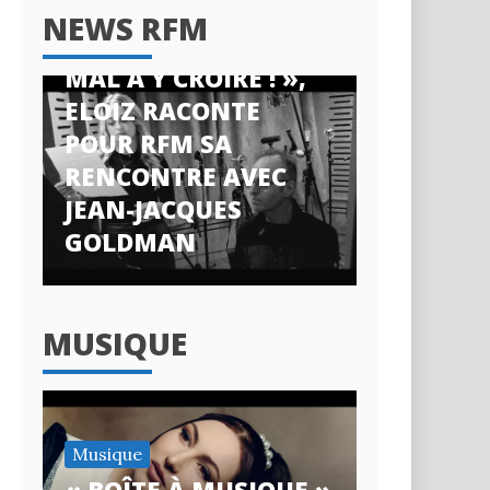
News RFM
NEWS RFM
« J’AI ENCORE DU
MAL À Y CROIRE ! »,
ELOIZ RACONTE
POUR RFM SA
RENCONTRE AVEC
JEAN-JACQUES
GOLDMAN
MUSIQUE
Musique