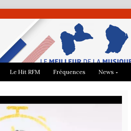
UADELOUP
E
Le Hit RFM
Fréquences
News
E