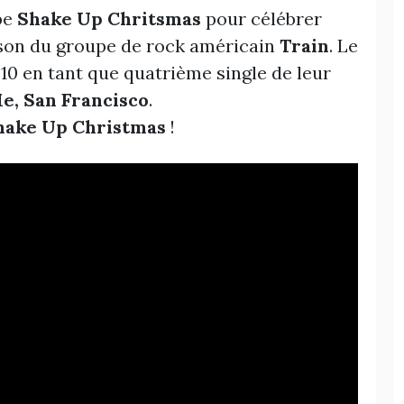
ube
Shake Up Chritsmas
pour célébrer
anson du groupe de rock américain
Train
. Le
010 en tant que quatrième single de leur
e, San Francisco
.
hake Up Christmas
!