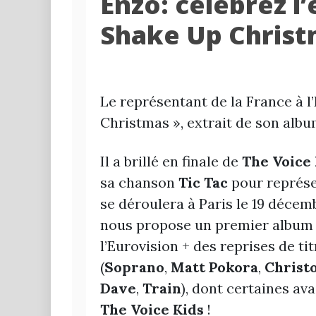
Enzo: célébrez l’
Shake Up Christ
Le représentant de la France à l
Christmas », extrait de son album
Il a brillé en finale de
The Voice 
sa chanson
Tic Tac
pour représen
se déroulera à Paris le 19 décemb
nous propose un premier album p
l’Eurovision + des reprises de t
(
Soprano
,
Matt Pokora
,
Christ
Dave
,
Train
), dont certaines av
The Voice Kids
!