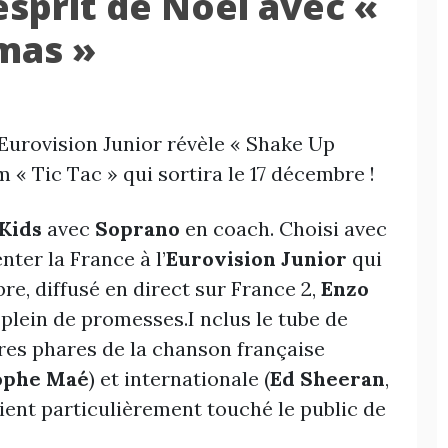
esprit de Noël avec «
mas »
’Eurovision Junior révèle « Shake Up
 « Tic Tac » qui sortira le 17 décembre !
Kids
avec
Soprano
en coach. Choisi avec
ter la France à l’
Eurovision Junior
qui
re, diffusé en direct sur France 2,
Enzo
lein de promesses.I nclus le tube de
itres phares de la chanson française
ophe Maé
) et internationale (
Ed Sheeran
,
aient particulièrement touché le public de