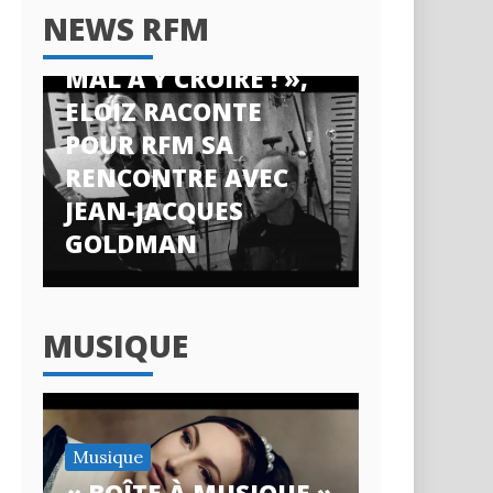
News RFM
NEWS RFM
« J’AI ENCORE DU
MAL À Y CROIRE ! »,
ELOIZ RACONTE
POUR RFM SA
RENCONTRE AVEC
JEAN-JACQUES
GOLDMAN
MUSIQUE
Musique