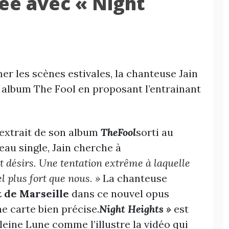
rée avec « Night
mer les scènes estivales, la chanteuse Jain
r album The Fool en proposant l’entrainant
 extrait de son album
The
Fool
sorti au
au single, Jain cherche à
et désirs. Une tentation extrême à laquelle
l plus fort que nous. »
La chanteuse
 de Marseille
dans ce nouvel opus
e carte bien précise.
Night Heights »
est
Pleine Lune comme l’illustre la vidéo qui