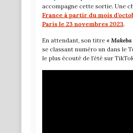
accompagne cette sortie. Une c
France à partir du mois d’octob
Paris le 23 novembres 2023
.
En attendant, son titre
« Makeba
se classant numéro un dans le To
le plus écouté de l’été sur TikTo