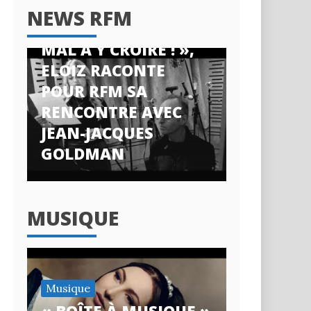
News RFM
NEWS RFM
« J’AI ENCORE DU
MAL À Y CROIRE ! »,
ELOIZ RACONTE
POUR RFM SA
RENCONTRE AVEC
JEAN-JACQUES
GOLDMAN
MUSIQUE
Musique