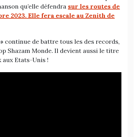
hanson qu’elle défendra
sur les routes de
re 2023. Elle fera escale au Zenith de
 »
continue de battre tous les des records,
p Shazam Monde. Il devient aussi le titre
k aux Etats-Unis !