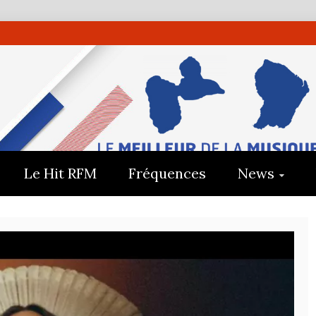
UADELOUP
E
Le Hit RFM
Fréquences
News
E