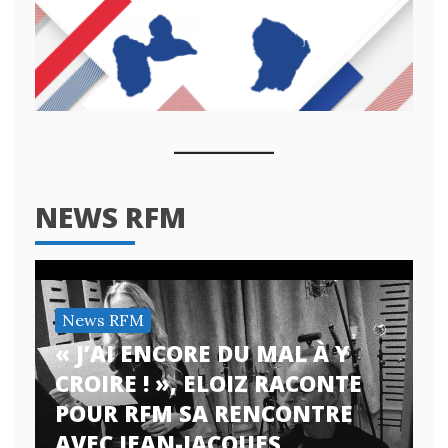
NEWS RFM
News RFM
« J’AI ENCORE DU MAL À Y
CROIRE ! », ELOIZ RACONTE
POUR RFM SA RENCONTRE
AVEC JEAN-JACQUES