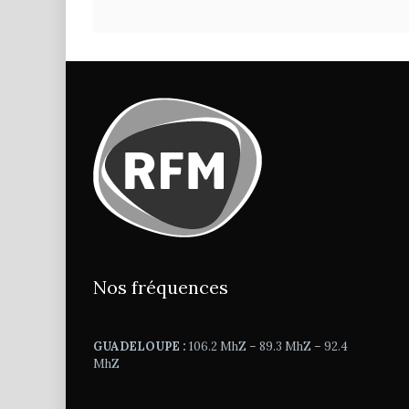
Nos fréquences
GUADELOUPE :
106.2 MhZ – 89.3 MhZ – 92.4
MhZ