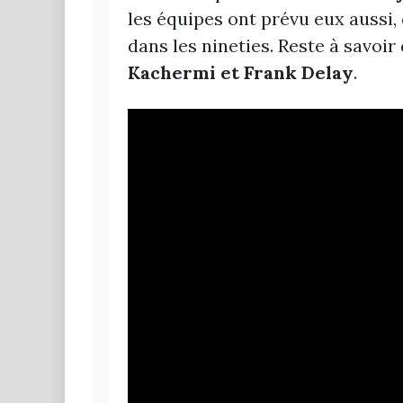
les équipes ont prévu eux aussi
dans les nineties. Reste à savoir
Kachermi et Frank Delay
.