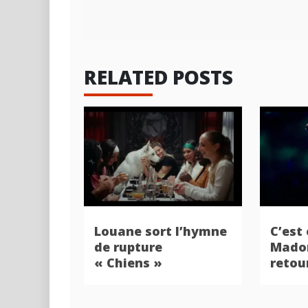
l’article
RELATED POSTS
Louane sort l’hymne
C’est 
de rupture
Madon
« Chiens »
retou