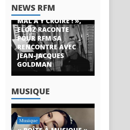
News RFM
NEWS RFM
« J’AI ENCORE DU
MAL À Y CROIRE ! »,
ELOIZ RACONTE
POUR RFM SA
RENCONTRE AVEC
JEAN-JACQUES
GOLDMAN
MUSIQUE
Musique