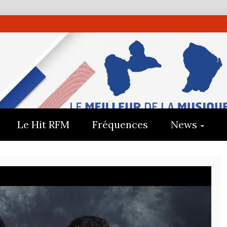
UADELOUP
E
Le Hit RFM
Fréquences
News
E