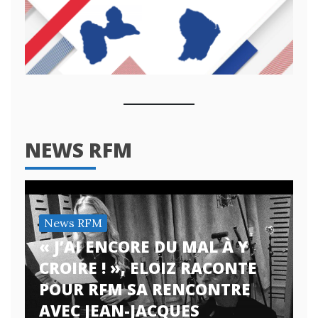
NEWS RFM
News RFM
« J’AI ENCORE DU MAL À Y
CROIRE ! », ELOIZ RACONTE
POUR RFM SA RENCONTRE
AVEC JEAN-JACQUES