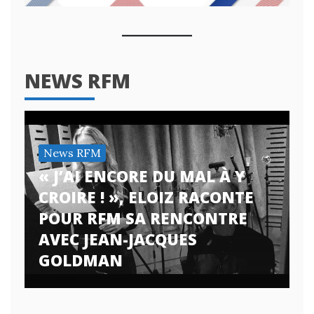
NEWS RFM
News RFM
« J’AI ENCORE DU MAL À Y
CROIRE ! », ELOIZ RACONTE
POUR RFM SA RENCONTRE
AVEC JEAN-JACQUES
GOLDMAN