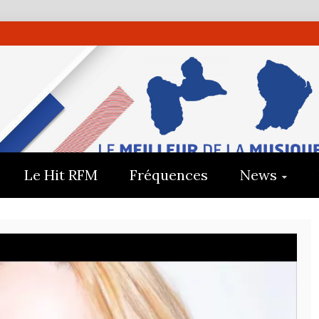
UADELOUP
E
Le Hit RFM
Fréquences
News
E