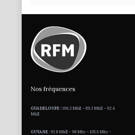
Nos fréquences
GUADELOUPE :
106.2 MhZ – 89.3 MhZ – 92.4
MhZ
GUYANE
: 92.8 MhZ – 98 Mhz – 105.5 Mhz –