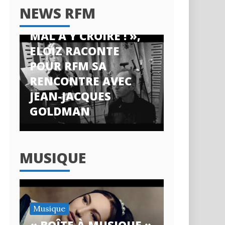
News RFM
NEWS RFM
« J’AI ENCORE DU
MAL À Y CROIRE ! »,
ELOIZ RACONTE
POUR RFM SA
RENCONTRE AVEC
JEAN-JACQUES
GOLDMAN
MUSIQUE
Musique