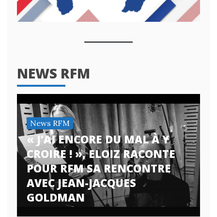
NEWS RFM
News RFM
« J’AI ENCORE DU MAL À Y
CROIRE ! », ELOIZ RACONTE
POUR RFM SA RENCONTRE
AVEC JEAN-JACQUES
GOLDMAN