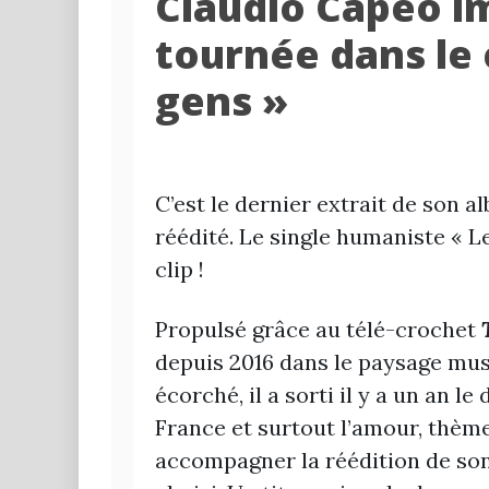
Claudio Capéo i
tournée dans le c
gens »
C’est le dernier extrait de son a
réédité. Le single humaniste « Le
clip !
Propulsé grâce au télé-crochet
depuis 2016 dans le paysage musi
écorché, il a sorti il y a un an le
France et surtout l’amour, thèm
accompagner la réédition de son