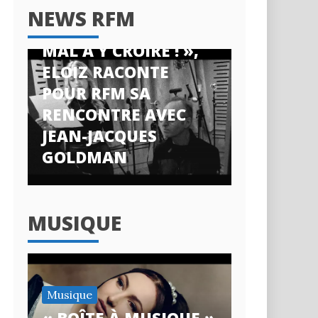
News RFM
NEWS RFM
« J’AI ENCORE DU
MAL À Y CROIRE ! »,
ELOIZ RACONTE
POUR RFM SA
RENCONTRE AVEC
JEAN-JACQUES
GOLDMAN
MUSIQUE
Musique