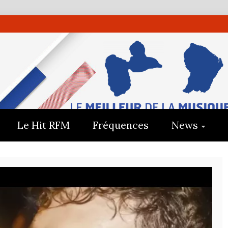
UADELOUP
E
Le Hit RFM
Fréquences
News
E