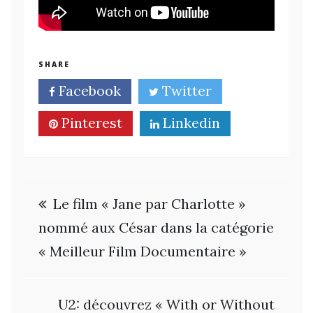
SHARE
Facebook
Twitter
Pinterest
Linkedin
Navigation
Le film « Jane par Charlotte »
de
nommé aux César dans la catégorie
« Meilleur Film Documentaire »
l’article
U2: découvrez « With or Without