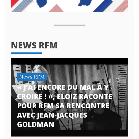
NEWS RFM
News RFM
« J’AI ENCORE DU MAL À Y
CROIRE ! », ELOIZ RACONTE
POUR RFM SA RENCONTRE
AVEC JEAN-JACQUES
GOLDMAN