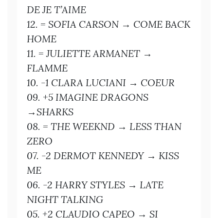
DE JE T’AIME
12. = SOFIA CARSON → COME BACK
HOME
11. = JULIETTE ARMANET →
FLAMME
10. -1 CLARA LUCIANI → COEUR
09. +5 IMAGINE DRAGONS
→SHARKS
08. = THE WEEKND → LESS THAN
ZERO
07. -2 DERMOT KENNEDY → KISS
ME
06. -2 HARRY STYLES → LATE
NIGHT TALKING
05. +2 CLAUDIO CAPEO → SI