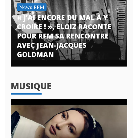
News RFM
« J’AI ENCORE DU MAL À Y
CROIRE ! », ELOIZ RACONTE
POUR RFM SA RENCONTRE
AVEC JEAN-JACQUES
GOLDMAN
MUSIQUE